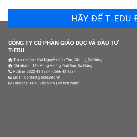
HÃY ĐỂ T‑EDU
CÔNG TY CỔ PHẦN GIÁO DỤC VÀ ĐẦU TƯ
T-EDU
Trụ sở chính : 634 Nguyễn Hữu Thọ, Cẩm Lệ, Đà Nẵng
Chi nhánh: 114 Hùng Vương, Quế Sơn, Đà Nẵng
Hotline: 0522 43 1234 - 0566 43 1234
Email: Contact@tedu.info.vn
Fanpage:
T-Edu Việt Nam
( có tích xanh)