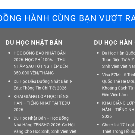
 ĐỒNG HÀNH CÙNG BẠN VƯỢT RA
DU HỌC NHẬT BẢN
DU HỌC HÀN
HỌC BỔNG BÁO NHẬT BẢN
Du Học Hàn Quốc 
2026: HỌC PHÍ 100% – THU
Toàn Diện Từ A-Z
NHẬP SAU TỐT NGHIỆP ĐẾN
Sinh Viên Việt N
350.000 YÊN/THÁNG
Visa E7M: Lộ Trì
Du Học Điều Dưỡng Nhật Bản T-
Quốc Thế Hệ Mới,
Edu: Thông Tin Chi Tiết 2026
Khoảng Cách Từ 
Đến Việc Làm
KHAI GIẢNG LỚP HỌC TIẾNG
HÀN – TIẾNG NHẬT TẠI T-EDU
KHAI GIẢNG LỚP
2026
HÀN – TIẾNG NHẬ
2026
Du Học Nhật Bản – Học Bổng
Nhà Hàng ZENSHO 2026: Cơ Hội
Checklist 17 Loại
Vàng Cho Học Sinh, Sinh Viên Việt
Thiết Trong Hồ S