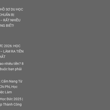
 HỒ SƠ DU HỌC
CHUẨN BỊ
– RẤT NHIỀU
NG BIẾT!
C 2026: HỌC
– LÀM RA TIỀN
HẤT
o nhiêu tiền? 8
 buộc bạn phải
: Cẩm Nang Từ
Chi Phí, Học
iệc Làm
Học Đức 2025 |
ập Thành Công