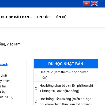
DU HỌC ĐÀI LOAN
TIN TỨC
LIÊN HỆ
ổng, việc làm.
DU HỌC NHẬT BẢN
 cách
Hệ tự túc (làm thêm + học chuyên
 chất
môn)
y nhiên,
Học bổng phát báo (miễn phí học phí
 tài
+ lương 20–35 triệu/tháng)
ư bạn
hí từ A–Z,
Học bổng Điều dưỡng (miễn phí học
phí + làm chính thức sau tốt nghiệp)