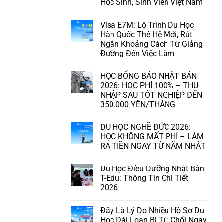
Học Sinh, Sinh Viên Việt Nam
Visa E7M: Lộ Trình Du Học
Hàn Quốc Thế Hệ Mới, Rút
Ngắn Khoảng Cách Từ Giảng
Đường Đến Việc Làm
HỌC BỔNG BÁO NHẬT BẢN
2026: HỌC PHÍ 100% – THU
NHẬP SAU TỐT NGHIỆP ĐẾN
350.000 YÊN/THÁNG
DU HỌC NGHỀ ĐỨC 2026:
HỌC KHÔNG MẤT PHÍ – LÀM
RA TIỀN NGAY TỪ NĂM NHẤT
Du Học Điều Dưỡng Nhật Bản
T-Edu: Thông Tin Chi Tiết
2026
Đây Là Lý Do Nhiều Hồ Sơ Du
Học Đài Loan Bị Từ Chối Ngay