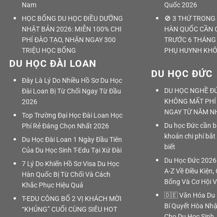
Nam
Quốc 2026
HỌC BỔNG DU HỌC ĐIỀU DƯỠNG
🚫 3 THỨ TRONG
NHẬT BẢN 2026: MIỄN 100% CHI
HÀN QUỐC CẦN 
PHÍ ĐÀO TẠO, NHẬN NGAY 300
TRƯỚC 6 THÁNG 
TRIỆU HỌC BỔNG
PHỤ HUYNH KHÔ
DU HỌC ĐÀI LOAN
DU HỌC ĐỨC
Đây Là Lý Do Nhiều Hồ Sơ Du Học
DU HỌC NGHỀ ĐỨ
Đài Loan Bị Từ Chối Ngay Từ Đầu
KHÔNG MẤT PHÍ 
2026
NGAY TỪ NĂM N
Top Trường Đại Học Đài Loan Học
Du học Đức cần ba
Phí Rẻ Đáng Chọn Nhất 2026
khoản chi phí bắt
Du Học Đài Loan 1 Ngày Đầu Tiên
biết
Của Du Học Sinh T-Edu Tại Xứ Đài
Du Học Đức 2026
7 Lý Do Khiến Hồ Sơ Visa Du Học
A-Z Về Điều Kiện, 
Hàn Quốc Bị Từ Chối Và Cách
Bổng Và Cơ Hội V
Khắc Phục Hiệu Quả
🇩🇪 Văn Hóa Du 
T-EDU CÔNG BỐ 2 VỊ KHÁCH MỜI
Bí Quyết Hòa Nh
“KHỦNG” CUỐI CÙNG SIÊU HOT
Cho Du Học Sinh