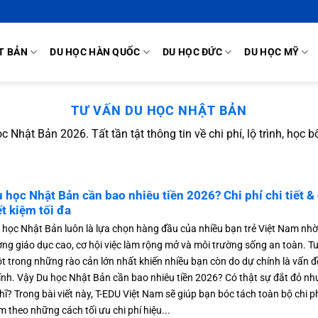
T BẢN
DU HỌC HÀN QUỐC
DU HỌC ĐỨC
DU HỌC MỸ
TƯ VẤN DU HỌC NHẬT BẢN
 Nhật Bản 2026. Tất tần tật thông tin về chi phí, lộ trình, học b
 học Nhật Bản cần bao nhiêu tiền 2026? Chi phí chi tiết &
ết kiệm tối đa
 học Nhật Bản luôn là lựa chọn hàng đầu của nhiều bạn trẻ Việt Nam nhờ
ợng giáo dục cao, cơ hội việc làm rộng mở và môi trường sống an toàn. Tu
t trong những rào cản lớn nhất khiến nhiều bạn còn do dự chính là vấn đề
ính. Vậy Du học Nhật Bản cần bao nhiêu tiền 2026? Có thật sự đắt đỏ nh
hĩ? Trong bài viết này, T-EDU Việt Nam sẽ giúp bạn bóc tách toàn bộ chi p
m theo những cách tối ưu chi phí hiệu...