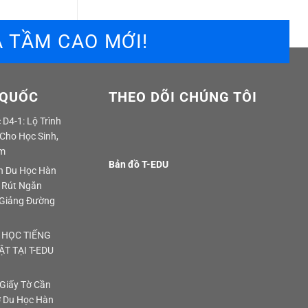
 TẦM CAO MỚI!
 QUỐC
THEO DÕI CHÚNG TÔI
D4-1: Lộ Trình
 Cho Học Sinh,
am
Bản đồ T-EDU
nh Du Học Hàn
 Rút Ngắn
Giảng Đường
 HỌC TIẾNG
T TẠI T-EDU
 Giấy Tờ Cần
ơ Du Học Hàn