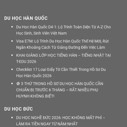
DU HỌC HÀN QUỐC
Du Học Hàn Quốc D4-1: Lộ Trình Toàn Diện Từ A-Z Cho
Học Sinh, Sinh Viên Việt Nam
Visa E7M: Lộ Trình Du Học Hàn Quốc Thế Hệ Mới, Rút
Ngắn Khoảng Cách Từ Giảng Đường Đến Việc Làm
KHAI GIẢNG LỚP HỌC TIẾNG HÀN – TIẾNG NHẬT TẠI
T-EDU 2026
Checklist 17 Loại Giấy Tờ Cần Thiết Trong Hồ Sơ Du
Học Hàn Quốc 2026
🚫 3 THỨ TRONG HỒ SƠ DU HỌC HÀN QUỐC CẦN
CHUẨN BỊ TRƯỚC 6 THÁNG – RẤT NHIỀU PHỤ
HUYNH KHÔNG BIẾT!
DU HỌC ĐỨC
DU HỌC NGHỀ ĐỨC 2026: HỌC KHÔNG MẤT PHÍ –
LÀM RA TIỀN NGAY TỪ NĂM NHẤT