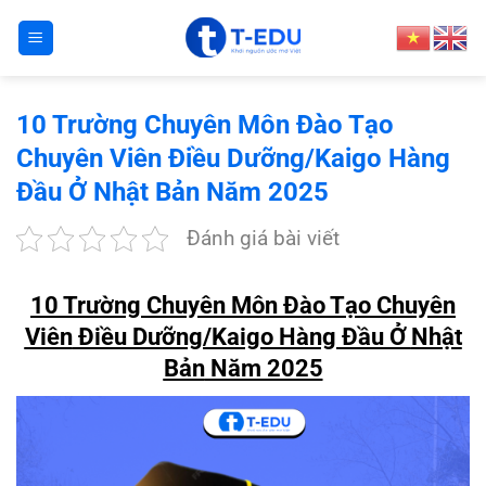
Bỏ
qua
nội
dung
10 Trường Chuyên Môn Đào Tạo
Chuyên Viên Điều Dưỡng/Kaigo Hàng
Đầu Ở Nhật Bản Năm 2025
Đánh giá bài viết
10 Trường Chuyên Môn Đào Tạo Chuyên
Viên
Điều Dưỡng/Kaigo Hàng Đầu Ở
Nhật
Bản
Năm 2025