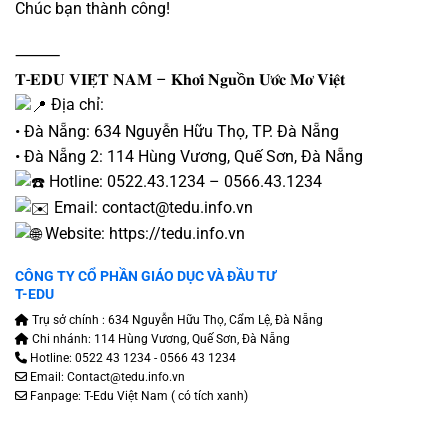
Chúc bạn thành công!
⸻
𝐓-𝐄𝐃𝐔 𝐕𝐈𝐄̣̂𝐓 𝐍𝐀𝐌 – 𝐊𝐡𝐨̛𝐢 𝐍𝐠𝐮ồ𝐧 𝐔̛𝐨̛́𝐜 𝐌𝐨̛ 𝐕𝐢𝐞̣̂𝐭
Địa chỉ:
• Đà Nẵng: 634 Nguyễn Hữu Thọ, TP. Đà Nẵng
• Đà Nẵng 2: 114 Hùng Vương, Quế Sơn, Đà Nẵng
Hotline: 0522.43.1234 – 0566.43.1234
Email: contact@tedu.info.vn
Website:
https://tedu.info.vn
CÔNG TY CỔ PHẦN GIÁO DỤC VÀ ĐẦU TƯ
T-EDU
Trụ sở chính : 634 Nguyễn Hữu Thọ, Cẩm Lệ, Đà Nẵng
Chi nhánh: 114 Hùng Vương, Quế Sơn, Đà Nẵng
Hotline: 0522 43 1234 - 0566 43 1234
Email: Contact@tedu.info.vn
Fanpage:
T-Edu Việt Nam
( có tích xanh)