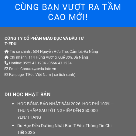
CÙNG BẠN VƯỢT RA TẦM
CAO MỚI!
CÔNG TY CỔ PHẦN GIÁO DỤC VÀ ĐẦU TƯ
T-EDU
Trụ sở chính : 634 Nguyễn Hữu Thọ, Cẩm Lệ, Đà Nẵng
Chi nhánh: 114 Hùng Vương, Quế Sơn, Đà Nẵng
Hotline: 0522 43 1234 - 0566 43 1234
Email: Contact@tedu.info.vn
Fanpage:
T-Edu Việt Nam
( có tích xanh)
DU HỌC NHẬT BẢN
HỌC BỔNG BÁO NHẬT BẢN 2026: HỌC PHÍ 100% –
THU NHẬP SAU TỐT NGHIỆP ĐẾN 350.000
YÊN/THÁNG
Du Học Điều Dưỡng Nhật Bản T-Edu: Thông Tin Chi
Tiết 2026