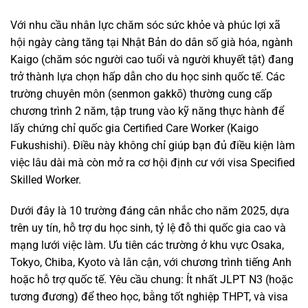
Với nhu cầu nhân lực chăm sóc sức khỏe và phúc lợi xã
hội ngày càng tăng tại Nhật Bản do dân số già hóa, ngành
Kaigo (chăm sóc người cao tuổi và người khuyết tật) đang
trở thành lựa chọn hấp dẫn cho du học sinh quốc tế. Các
trường chuyên môn (senmon gakkō) thường cung cấp
chương trình 2 năm, tập trung vào kỹ năng thực hành để
lấy chứng chỉ quốc gia Certified Care Worker (Kaigo
Fukushishi). Điều này không chỉ giúp bạn đủ điều kiện làm
việc lâu dài mà còn mở ra cơ hội định cư với visa Specified
Skilled Worker.
Dưới đây là 10 trường đáng cân nhắc cho năm 2025, dựa
trên uy tín, hỗ trợ du học sinh, tỷ lệ đỗ thi quốc gia cao và
mạng lưới việc làm. Ưu tiên các trường ở khu vực Osaka,
Tokyo, Chiba, Kyoto và lân cận, với chương trình tiếng Anh
hoặc hỗ trợ quốc tế. Yêu cầu chung: Ít nhất JLPT N3 (hoặc
tương đương) để theo học, bằng tốt nghiệp THPT, và visa