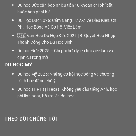
Du học Đức cần bao nhiêu tiền? 8 khoản chi phí bắt
buộc bạn phải biết
Du Học Đức 2026: Cẩm Nang Từ A-Z Về Điều Kiện, Chi
Phí, Học Bổng Và Cơ Hội Việc Làm
🇩🇪 Văn Hóa Du Học Đức 2025 | Bí Quyết Hòa Nhập
Thành Công Cho Du Học Sinh
Du học Đức 2025 – Chi phí hợp lý, cơ hội việc làm và
định cư rộng mở
DU HỌC MỸ
Du học Mỹ 2025: Những cơ hội học bổng và chương
trình học đáng chú ý
Du học THPT tại Texas: Không yêu cầu tiếng Anh, học
phí linh hoạt, hỗ trợ lên đại học
THEO DÕI CHÚNG TÔI