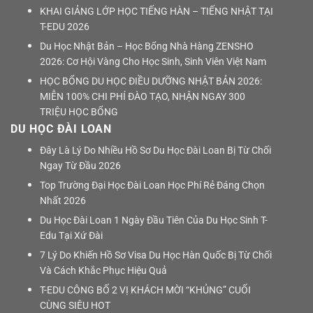
KHAI GIẢNG LỚP HỌC TIẾNG HÀN – TIẾNG NHẬT TẠI
T-EDU 2026
Du Học Nhật Bản – Học Bổng Nhà Hàng ZENSHO
2026: Cơ Hội Vàng Cho Học Sinh, Sinh Viên Việt Nam
HỌC BỔNG DU HỌC ĐIỀU DƯỠNG NHẬT BẢN 2026:
MIỄN 100% CHI PHÍ ĐÀO TẠO, NHẬN NGAY 300
TRIỆU HỌC BỔNG
DU HỌC ĐÀI LOAN
Đây Là Lý Do Nhiều Hồ Sơ Du Học Đài Loan Bị Từ Chối
Ngay Từ Đầu 2026
Top Trường Đại Học Đài Loan Học Phí Rẻ Đáng Chọn
Nhất 2026
Du Học Đài Loan 1 Ngày Đầu Tiên Của Du Học Sinh T-
Edu Tại Xứ Đài
7 Lý Do Khiến Hồ Sơ Visa Du Học Hàn Quốc Bị Từ Chối
Và Cách Khắc Phục Hiệu Quả
T-EDU CÔNG BỐ 2 VỊ KHÁCH MỜI “KHỦNG” CUỐI
CÙNG SIÊU HOT