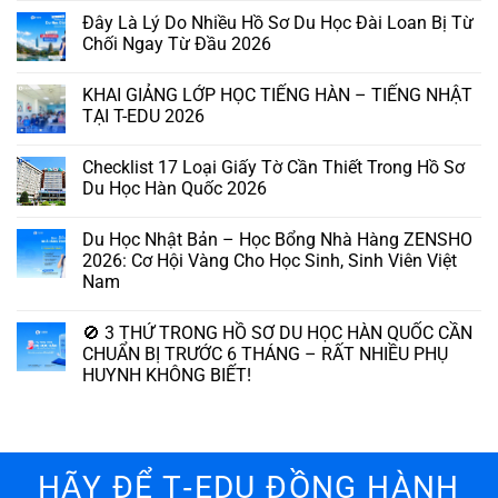
Đây Là Lý Do Nhiều Hồ Sơ Du Học Đài Loan Bị Từ
Chối Ngay Từ Đầu 2026
KHAI GIẢNG LỚP HỌC TIẾNG HÀN – TIẾNG NHẬT
TẠI T-EDU 2026
Checklist 17 Loại Giấy Tờ Cần Thiết Trong Hồ Sơ
Du Học Hàn Quốc 2026
Du Học Nhật Bản – Học Bổng Nhà Hàng ZENSHO
2026: Cơ Hội Vàng Cho Học Sinh, Sinh Viên Việt
Nam
🚫 3 THỨ TRONG HỒ SƠ DU HỌC HÀN QUỐC CẦN
CHUẨN BỊ TRƯỚC 6 THÁNG – RẤT NHIỀU PHỤ
HUYNH KHÔNG BIẾT!
HÃY ĐỂ T‑EDU ĐỒNG HÀNH