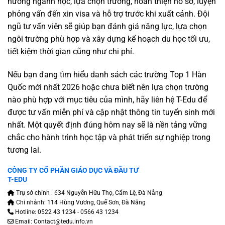
hướng ngành học, lựa chọn trường, hoàn thiện hồ sơ, luyện
phỏng vấn đến xin visa và hỗ trợ trước khi xuất cảnh. Đội
ngũ tư vấn viên sẽ giúp bạn đánh giá năng lực, lựa chọn
ngôi trường phù hợp và xây dựng kế hoạch du học tối ưu,
tiết kiệm thời gian cũng như chi phí.
Nếu bạn đang tìm hiểu danh sách các trường Top 1 Hàn
Quốc mới nhất 2026 hoặc chưa biết nên lựa chọn trường
nào phù hợp với mục tiêu của mình, hãy liên hệ T-Edu để
được tư vấn miễn phí và cập nhật thông tin tuyển sinh mới
nhất. Một quyết định đúng hôm nay sẽ là nền tảng vững
chắc cho hành trình học tập và phát triển sự nghiệp trong
tương lai.
CÔNG TY CỔ PHẦN GIÁO DỤC VÀ ĐẦU TƯ
T-EDU
Trụ sở chính : 634 Nguyễn Hữu Thọ, Cẩm Lệ, Đà Nẵng
Chi nhánh: 114 Hùng Vương, Quế Sơn, Đà Nẵng
Hotline: 0522 43 1234 - 0566 43 1234
Email: Contact@tedu.info.vn