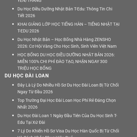
YÊN/THÁNG
Du Học Điều Dưỡng Nhật Bản T-Edu: Thông Tin Chi
Tiết 2026
KHAI GIẢNG LỚP HỌC TIẾNG HÀN – TIẾNG NHẬT TẠI
T-EDU 2026
Du Học Nhật Bản – Học Bổng Nhà Hàng ZENSHO
2026: Cơ Hội Vàng Cho Học Sinh, Sinh Viên Việt Nam
HỌC BỔNG DU HỌC ĐIỀU DƯỠNG NHẬT BẢN 2026:
MIỄN 100% CHI PHÍ ĐÀO TẠO, NHẬN NGAY 300
TRIỆU HỌC BỔNG
DU HỌC ĐÀI LOAN
Đây Là Lý Do Nhiều Hồ Sơ Du Học Đài Loan Bị Từ Chối
Ngay Từ Đầu 2026
Top Trường Đại Học Đài Loan Học Phí Rẻ Đáng Chọn
Nhất 2026
Du Học Đài Loan 1 Ngày Đầu Tiên Của Du Học Sinh T-
Edu Tại Xứ Đài
7 Lý Do Khiến Hồ Sơ Visa Du Học Hàn Quốc Bị Từ Chối