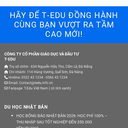
HÃY ĐỂ T‑EDU ĐỒNG HÀNH
CÙNG BẠN VƯỢT RA TẦM
CAO MỚI!
CÔNG TY CỔ PHẦN GIÁO DỤC VÀ ĐẦU TƯ
T-EDU
Trụ sở chính : 634 Nguyễn Hữu Thọ, Cẩm Lệ, Đà Nẵng
Chi nhánh: 114 Hùng Vương, Quế Sơn, Đà Nẵng
Hotline: 0522 43 1234 - 0566 43 1234
Email: Contact@tedu.info.vn
Fanpage:
T-Edu Việt Nam
( có tích xanh)
DU HỌC NHẬT BẢN
HỌC BỔNG BÁO NHẬT BẢN 2026: HỌC PHÍ 100% –
THU NHẬP SAU TỐT NGHIỆP ĐẾN 350.000