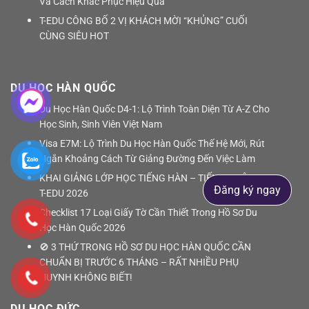
Và Cách Khắc Phục Hiệu Quả
T-EDU CÔNG BỐ 2 VỊ KHÁCH MỜI “KHỦNG” CUỐI
CÙNG SIÊU HOT
DU HỌC HÀN QUỐC
Du Học Hàn Quốc D4-1: Lộ Trình Toàn Diện Từ A-Z Cho
Học Sinh, Sinh Viên Việt Nam
Visa E7M: Lộ Trình Du Học Hàn Quốc Thế Hệ Mới, Rút
Ngắn Khoảng Cách Từ Giảng Đường Đến Việc Làm
KHAI GIẢNG LỚP HỌC TIẾNG HÀN – TIẾNG NHẬT TẠI
Đăng ký ngay
T-EDU 2026
Checklist 17 Loại Giấy Tờ Cần Thiết Trong Hồ Sơ Du
Học Hàn Quốc 2026
🚫 3 THỨ TRONG HỒ SƠ DU HỌC HÀN QUỐC CẦN
CHUẨN BỊ TRƯỚC 6 THÁNG – RẤT NHIỀU PHỤ
HUYNH KHÔNG BIẾT!
DU HỌC ĐỨC