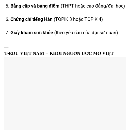
Bằng cấp và bảng điểm
(THPT hoặc cao đẳng/đại học)
Chứng chỉ tiếng Hàn
(TOPIK 3 hoặc TOPIK 4)
Giấy khám sức khỏe
(theo yêu cầu của đại sứ quán)
__
𝐓-𝐄𝐃𝐔 𝐕𝐈𝐄̣̂𝐓 𝐍𝐀𝐌 – 𝐊𝐇𝐎̛𝐈 𝐍𝐆𝐔𝐎̂̀𝐍 𝐔̛𝐎̛́𝐂 𝐌𝐎̛ 𝐕𝐈𝐄̣̂𝐓