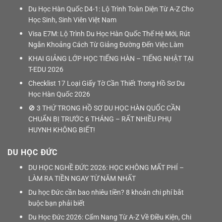
Du Học Hàn Quốc D4-1: Lộ Trình Toàn Diện Từ A-Z Cho
Học Sinh, Sinh Viên Việt Nam
Visa E7M: Lộ Trình Du Học Hàn Quốc Thế Hệ Mới, Rút
Ngắn Khoảng Cách Từ Giảng Đường Đến Việc Làm
KHAI GIẢNG LỚP HỌC TIẾNG HÀN – TIẾNG NHẬT TẠI
T-EDU 2026
Checklist 17 Loại Giấy Tờ Cần Thiết Trong Hồ Sơ Du
Học Hàn Quốc 2026
🚫 3 THỨ TRONG HỒ SƠ DU HỌC HÀN QUỐC CẦN
CHUẨN BỊ TRƯỚC 6 THÁNG – RẤT NHIỀU PHỤ
HUYNH KHÔNG BIẾT!
DU HỌC ĐỨC
DU HỌC NGHỀ ĐỨC 2026: HỌC KHÔNG MẤT PHÍ –
LÀM RA TIỀN NGAY TỪ NĂM NHẤT
Du học Đức cần bao nhiêu tiền? 8 khoản chi phí bắt
buộc bạn phải biết
Du Học Đức 2026: Cẩm Nang Từ A-Z Về Điều Kiện, Chi