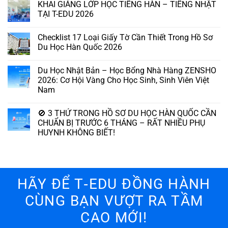
KHAI GIẢNG LỚP HỌC TIẾNG HÀN – TIẾNG NHẬT
TẠI T-EDU 2026
Checklist 17 Loại Giấy Tờ Cần Thiết Trong Hồ Sơ
Du Học Hàn Quốc 2026
Du Học Nhật Bản – Học Bổng Nhà Hàng ZENSHO
2026: Cơ Hội Vàng Cho Học Sinh, Sinh Viên Việt
Nam
🚫 3 THỨ TRONG HỒ SƠ DU HỌC HÀN QUỐC CẦN
CHUẨN BỊ TRƯỚC 6 THÁNG – RẤT NHIỀU PHỤ
HUYNH KHÔNG BIẾT!
HÃY ĐỂ T‑EDU ĐỒNG HÀNH
CÙNG BẠN VƯỢT RA TẦM
CAO MỚI!