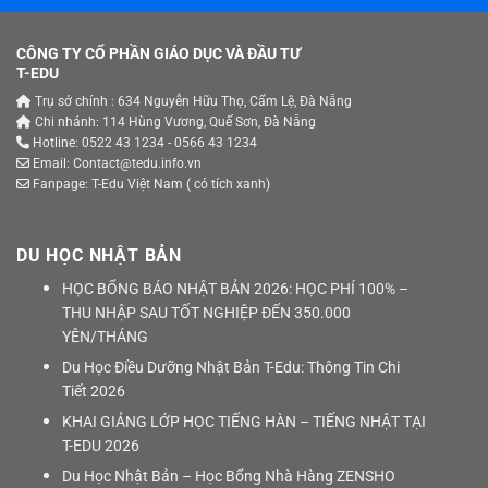
CÔNG TY CỔ PHẦN GIÁO DỤC VÀ ĐẦU TƯ
T-EDU
Trụ sở chính : 634 Nguyễn Hữu Thọ, Cẩm Lệ, Đà Nẵng
Chi nhánh: 114 Hùng Vương, Quế Sơn, Đà Nẵng
Hotline: 0522 43 1234 - 0566 43 1234
Email: Contact@tedu.info.vn
Fanpage:
T-Edu Việt Nam
( có tích xanh)
DU HỌC NHẬT BẢN
HỌC BỔNG BÁO NHẬT BẢN 2026: HỌC PHÍ 100% –
THU NHẬP SAU TỐT NGHIỆP ĐẾN 350.000
YÊN/THÁNG
Du Học Điều Dưỡng Nhật Bản T-Edu: Thông Tin Chi
Tiết 2026
KHAI GIẢNG LỚP HỌC TIẾNG HÀN – TIẾNG NHẬT TẠI
T-EDU 2026
Du Học Nhật Bản – Học Bổng Nhà Hàng ZENSHO