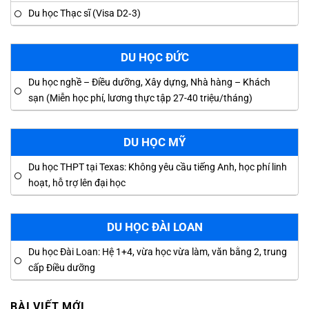
Du học Thạc sĩ (Visa D2‑3)
DU HỌC ĐỨC
Du học nghề – Điều dưỡng, Xây dựng, Nhà hàng – Khách
sạn (Miễn học phí, lương thực tập 27-40 triệu/tháng)
DU HỌC MỸ
Du học THPT tại Texas: Không yêu cầu tiếng Anh, học phí linh
hoạt, hỗ trợ lên đại học
DU HỌC ĐÀI LOAN
Du học Đài Loan: Hệ 1+4, vừa học vừa làm, văn bằng 2, trung
cấp Điều dưỡng
BÀI VIẾT MỚI