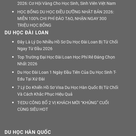
2026: Cơ Hội Vàng Cho Học Sinh, Sinh Viên Việt Nam
HỌC BỔNG DU HỌC ĐIỀU DƯỠNG NHẬT BẢN 2026:
MIỄN 100% CHI PHÍ ĐÀO TẠO, NHẬN NGAY 300
TRIỆU HỌC BỔNG
DU HỌC ĐÀI LOAN
Đây Là Lý Do Nhiều Hồ Sơ Du Học Đài Loan Bị Từ Chối
Ngay Từ Đầu 2026
Top Trường Đại Học Đài Loan Học Phí Rẻ Đáng Chọn
Nhất 2026
Du Học Đài Loan 1 Ngày Đầu Tiên Của Du Học Sinh T-
Edu Tại Xứ Đài
7 Lý Do Khiến Hồ Sơ Visa Du Học Hàn Quốc Bị Từ Chối
Và Cách Khắc Phục Hiệu Quả
T-EDU CÔNG BỐ 2 VỊ KHÁCH MỜI “KHỦNG” CUỐI
CÙNG SIÊU HOT
DU HỌC HÀN QUỐC