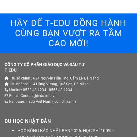
HÃY ĐỂ T‑EDU ĐỒNG HÀNH
CÙNG BẠN VƯỢT RA TẦM
CAO MỚI!
CÔNG TY CỔ PHẦN GIÁO DỤC VÀ ĐẦU TƯ
T-EDU
Trụ sở chính : 634 Nguyễn Hữu Thọ, Cẩm Lệ, Đà Nẵng
Chi nhánh: 114 Hùng Vương, Quế Sơn, Đà Nẵng
Hotline: 0522 43 1234 - 0566 43 1234
Email: Contact@tedu.info.vn
Fanpage:
T-Edu Việt Nam
( có tích xanh)
DU HỌC NHẬT BẢN
HỌC BỔNG BÁO NHẬT BẢN 2026: HỌC PHÍ 100% –