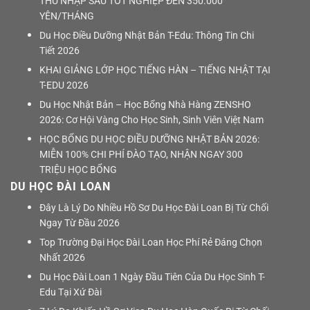
THU NHẬP SAU TỐT NGHIỆP ĐẾN 350.000
YÊN/THÁNG
Du Học Điều Dưỡng Nhật Bản T-Edu: Thông Tin Chi
Tiết 2026
KHAI GIẢNG LỚP HỌC TIẾNG HÀN – TIẾNG NHẬT TẠI
T-EDU 2026
Du Học Nhật Bản – Học Bổng Nhà Hàng ZENSHO
2026: Cơ Hội Vàng Cho Học Sinh, Sinh Viên Việt Nam
HỌC BỔNG DU HỌC ĐIỀU DƯỠNG NHẬT BẢN 2026:
MIỄN 100% CHI PHÍ ĐÀO TẠO, NHẬN NGAY 300
TRIỆU HỌC BỔNG
DU HỌC ĐÀI LOAN
Đây Là Lý Do Nhiều Hồ Sơ Du Học Đài Loan Bị Từ Chối
Ngay Từ Đầu 2026
Top Trường Đại Học Đài Loan Học Phí Rẻ Đáng Chọn
Nhất 2026
Du Học Đài Loan 1 Ngày Đầu Tiên Của Du Học Sinh T-
Edu Tại Xứ Đài