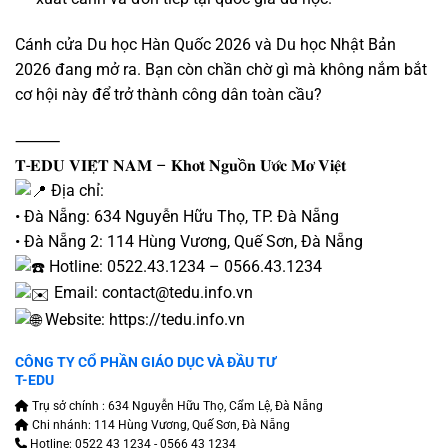
Cánh cửa
Du học Hàn Quốc
2026 và Du học Nhật Bản
2026 đang mở ra. Bạn còn chần chờ gì mà không nắm bắt
cơ hội này để trở thành công dân toàn cầu?
⸻
𝐓-𝐄𝐃𝐔 𝐕𝐈𝐄̣̂𝐓 𝐍𝐀𝐌 – 𝐊𝐡𝐨̛𝐭 𝐍𝐠𝐮ồ𝐧 𝐔̛𝐨̛́𝐜 𝐌𝐨̛ 𝐕𝐢𝐞̣̂𝐭
Địa chỉ:
• Đà Nẵng: 634 Nguyễn Hữu Thọ, TP. Đà Nẵng
• Đà Nẵng 2: 114 Hùng Vương, Quế Sơn, Đà Nẵng
Hotline: 0522.43.1234 – 0566.43.1234
Email: contact@tedu.info.vn
Website:
https://tedu.info.vn
CÔNG TY CỔ PHẦN GIÁO DỤC VÀ ĐẦU TƯ
T-EDU
Trụ sở chính : 634 Nguyễn Hữu Thọ, Cẩm Lệ, Đà Nẵng
Chi nhánh: 114 Hùng Vương, Quế Sơn, Đà Nẵng
Hotline: 0522 43 1234 - 0566 43 1234