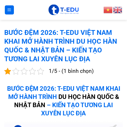
Bỏ
qua
nội
dung
BƯỚC ĐỆM 2026: T-EDU VIỆT NAM
KHAI MỞ HÀNH TRÌNH DU HỌC HÀN
QUỐC & NHẬT BẢN – KIẾN TẠO
TƯƠNG LAI XUYÊN LỤC ĐỊA
1/5 - (1 bình chọn)
BƯỚC ĐỆM 2026: T-EDU VIỆT NAM KHAI
MỞ HÀNH TRÌNH
DU HỌC HÀN QUỐC &
NHẬT BẢN
– KIẾN TẠO TƯƠNG LAI
XUYÊN LỤC ĐỊA