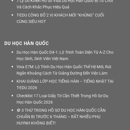
7 Lý Do Khiến Hồ Sơ Visa Du Học Hàn Quốc Bị Từ Chối
Và Cách Khắc Phục Hiệu Quả
T-EDU CÔNG BỐ 2 VỊ KHÁCH MỜI “KHỦNG” CUỐI
CÙNG SIÊU HOT
DU HỌC HÀN QUỐC
Du Học Hàn Quốc D4-1: Lộ Trình Toàn Diện Từ A-Z Cho
Học Sinh, Sinh Viên Việt Nam
Visa E7M: Lộ Trình Du Học Hàn Quốc Thế Hệ Mới, Rút
Ngắn Khoảng Cách Từ Giảng Đường Đến Việc Làm
KHAI GIẢNG LỚP HỌC TIẾNG HÀN – TIẾNG NHẬT TẠI
T-EDU 2026
Checklist 17 Loại Giấy Tờ Cần Thiết Trong Hồ Sơ Du
Học Hàn Quốc 2026
🚫 3 THỨ TRONG HỒ SƠ DU HỌC HÀN QUỐC CẦN
CHUẨN BỊ TRƯỚC 6 THÁNG – RẤT NHIỀU PHỤ
HUYNH KHÔNG BIẾT!