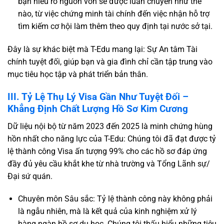
bạn hiểu rõ nguồn vốn sẽ được luân chuyển như thế
nào, từ việc chứng minh tài chính đến việc nhận hỗ trợ
tìm kiếm cơ hội làm thêm theo quy định tại nước sở tại.
Đây là sự khác biệt mà T-Edu mang lại: Sự An tâm Tài
chính tuyệt đối, giúp bạn và gia đình chỉ cần tập trung vào
mục tiêu học tập và phát triển bản thân.
III. Tỷ Lệ Thụ Lý Visa Gần Như Tuyệt Đối –
Khẳng Định Chất Lượng Hồ Sơ Kim Cương
Dữ liệu nội bộ từ năm 2023 đến 2025 là minh chứng hùng
hồn nhất cho năng lực của T-Edu: Chúng tôi đã đạt được tỷ
lệ thành công Visa ấn tượng 99% cho các hồ sơ đáp ứng
đầy đủ yêu cầu khắt khe từ nhà trường và Tổng Lãnh sự/
Đại sứ quán.
Chuyên môn Sâu sắc: Tỷ lệ thành công này không phải
là ngẫu nhiên, mà là kết quả của kinh nghiệm xử lý
hàng ngàn hồ sơ du học. Chúng tôi thấu hiểu những tiêu