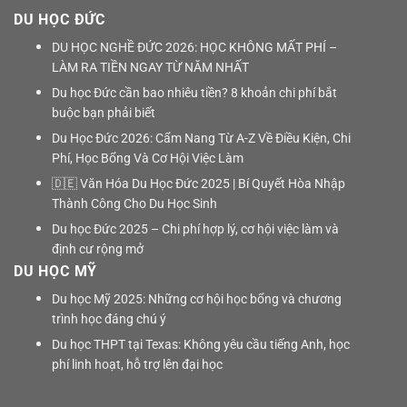
DU HỌC ĐỨC
DU HỌC NGHỀ ĐỨC 2026: HỌC KHÔNG MẤT PHÍ –
LÀM RA TIỀN NGAY TỪ NĂM NHẤT
Du học Đức cần bao nhiêu tiền? 8 khoản chi phí bắt
buộc bạn phải biết
Du Học Đức 2026: Cẩm Nang Từ A-Z Về Điều Kiện, Chi
Phí, Học Bổng Và Cơ Hội Việc Làm
🇩🇪 Văn Hóa Du Học Đức 2025 | Bí Quyết Hòa Nhập
Thành Công Cho Du Học Sinh
Du học Đức 2025 – Chi phí hợp lý, cơ hội việc làm và
định cư rộng mở
DU HỌC MỸ
Du học Mỹ 2025: Những cơ hội học bổng và chương
trình học đáng chú ý
Du học THPT tại Texas: Không yêu cầu tiếng Anh, học
phí linh hoạt, hỗ trợ lên đại học