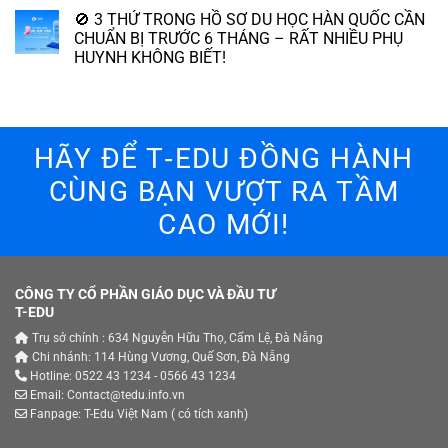
🚫 3 THỨ TRONG HỒ SƠ DU HỌC HÀN QUỐC CẦN
CHUẨN BỊ TRƯỚC 6 THÁNG – RẤT NHIỀU PHỤ
HUYNH KHÔNG BIẾT!
HÃY ĐỂ T‑EDU ĐỒNG HÀNH
CÙNG BẠN VƯỢT RA TẦM
CAO MỚI!
CÔNG TY CỔ PHẦN GIÁO DỤC VÀ ĐẦU TƯ
T-EDU
Trụ sở chính : 634 Nguyễn Hữu Thọ, Cẩm Lệ, Đà Nẵng
Chi nhánh: 114 Hùng Vương, Quế Sơn, Đà Nẵng
Hotline: 0522 43 1234 - 0566 43 1234
Email: Contact@tedu.info.vn
Fanpage:
T-Edu Việt Nam
( có tích xanh)