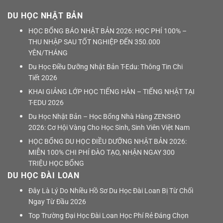
DU HỌC NHẬT BẢN
HỌC BỔNG BÁO NHẬT BẢN 2026: HỌC PHÍ 100% –
THU NHẬP SAU TỐT NGHIỆP ĐẾN 350.000
YÊN/THÁNG
Du Học Điều Dưỡng Nhật Bản T-Edu: Thông Tin Chi
Tiết 2026
KHAI GIẢNG LỚP HỌC TIẾNG HÀN – TIẾNG NHẬT TẠI
T-EDU 2026
Du Học Nhật Bản – Học Bổng Nhà Hàng ZENSHO
2026: Cơ Hội Vàng Cho Học Sinh, Sinh Viên Việt Nam
HỌC BỔNG DU HỌC ĐIỀU DƯỠNG NHẬT BẢN 2026:
MIỄN 100% CHI PHÍ ĐÀO TẠO, NHẬN NGAY 300
TRIỆU HỌC BỔNG
DU HỌC ĐÀI LOAN
Đây Là Lý Do Nhiều Hồ Sơ Du Học Đài Loan Bị Từ Chối
Ngay Từ Đầu 2026
Top Trường Đại Học Đài Loan Học Phí Rẻ Đáng Chọn