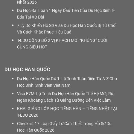
Nhất 2026
Du Học Đài Loan 1 Ngày Đầu Tiên Của Du Học Sinh T-
Edu Tại Xứ Đài
7 Lý Do Khiến Hồ Sơ Visa Du Học Hàn Quốc Bị Từ Chối
Và Cách Khắc Phục Hiệu Quả
T-EDU CÔNG BỐ 2 VỊ KHÁCH MỜI “KHỦNG” CUỐI
CÙNG SIÊU HOT
DU HỌC HÀN QUỐC
Du Học Hàn Quốc D4-1: Lộ Trình Toàn Diện Từ A-Z Cho
Học Sinh, Sinh Viên Việt Nam
Visa E7M: Lộ Trình Du Học Hàn Quốc Thế Hệ Mới, Rút
Ngắn Khoảng Cách Từ Giảng Đường Đến Việc Làm
KHAI GIẢNG LỚP HỌC TIẾNG HÀN – TIẾNG NHẬT TẠI
T-EDU 2026
Checklist 17 Loại Giấy Tờ Cần Thiết Trong Hồ Sơ Du
Học Hàn Quốc 2026