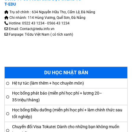
T-EDU
Trụ sở chính : 634 Nguyễn Hữu Thọ, Cẩm Lệ, Đà Nẵng
Chi nhánh: 114 Hùng Vương, Quế Sơn, Đà Nẵng
Hotline: 0522 43 1234 - 0566 43 1234
Email: Contact@tedu.info.vn
Fanpage:
T-Edu Việt Nam
( có tích xanh)
DU HỌC NHẬT BẢN
Hệ tự túc (làm thêm + học chuyên môn)
Học bổng phát báo (miễn phí học phí + lương 20–
35 triệu/tháng)
Học bổng Điều dưỡng (miễn phí học phí + làm chính thức sau
tốt nghiệp)
Chuyển đổi Visa Tokutei: Dành cho những bạn không muốn