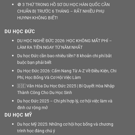
🚫 3 THỨ TRONG HỒ SƠ DU HỌC HÀN QUỐC CẦN
CHUẨN BỊ TRƯỚC 6 THÁNG – RẤT NHIỀU PHỤ
HUYNH KHÔNG BIẾT!
DU HỌC ĐỨC
DU HỌC NGHỀ ĐỨC 2026: HỌC KHÔNG MẤT PHÍ –
LÀM RA TIỀN NGAY TỪ NĂM NHẤT
Du học Đức cần bao nhiêu tiền? 8 khoản chi phí bắt
buộc bạn phải biết
Du Học Đức 2026: Cẩm Nang Từ A-Z Về Điều Kiện, Chi
Phí, Học Bổng Và Cơ Hội Việc Làm
🇩🇪 Văn Hóa Du Học Đức 2025 | Bí Quyết Hòa Nhập
Thành Công Cho Du Học Sinh
Du học Đức 2025 – Chi phí hợp lý, cơ hội việc làm và
định cư rộng mở
DU HỌC MỸ
Du học Mỹ 2025: Những cơ hội học bổng và chương
trình học đáng chú ý