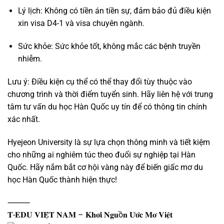
Lý lịch: Không có tiền án tiền sự, đảm bảo đủ điều kiện
xin visa D4-1 và visa chuyên ngành.
Sức khỏe: Sức khỏe tốt, không mắc các bệnh truyền
nhiễm.
Lưu ý: Điều kiện cụ thể có thể thay đổi tùy thuộc vào
chương trình và thời điểm tuyển sinh. Hãy liên hệ với trung
tâm tư vấn du học Hàn Quốc uy tín để có thông tin chính
xác nhất.
Hyejeon University là sự lựa chọn thông minh và tiết kiệm
cho những ai nghiêm túc theo đuổi sự nghiệp tại Hàn
Quốc. Hãy nắm bắt cơ hội vàng này để biến giấc mơ du
học Hàn Quốc thành hiện thực!
⸻
𝐓-𝐄𝐃𝐔 𝐕𝐈𝐄̣̂𝐓 𝐍𝐀𝐌 – 𝐊𝐡𝐨̛𝐢 𝐍𝐠𝐮ồ𝐧 𝐔̛𝐨̛́𝐜 𝐌𝐨̛ 𝐕𝐢𝐞̣̂𝐭