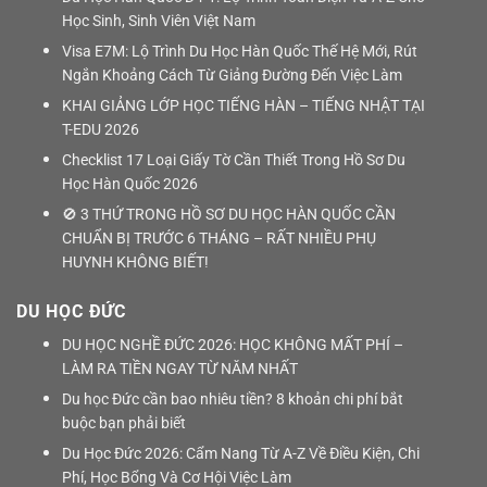
Học Sinh, Sinh Viên Việt Nam
Visa E7M: Lộ Trình Du Học Hàn Quốc Thế Hệ Mới, Rút
Ngắn Khoảng Cách Từ Giảng Đường Đến Việc Làm
KHAI GIẢNG LỚP HỌC TIẾNG HÀN – TIẾNG NHẬT TẠI
T-EDU 2026
Checklist 17 Loại Giấy Tờ Cần Thiết Trong Hồ Sơ Du
Học Hàn Quốc 2026
🚫 3 THỨ TRONG HỒ SƠ DU HỌC HÀN QUỐC CẦN
CHUẨN BỊ TRƯỚC 6 THÁNG – RẤT NHIỀU PHỤ
HUYNH KHÔNG BIẾT!
DU HỌC ĐỨC
DU HỌC NGHỀ ĐỨC 2026: HỌC KHÔNG MẤT PHÍ –
LÀM RA TIỀN NGAY TỪ NĂM NHẤT
Du học Đức cần bao nhiêu tiền? 8 khoản chi phí bắt
buộc bạn phải biết
Du Học Đức 2026: Cẩm Nang Từ A-Z Về Điều Kiện, Chi
Phí, Học Bổng Và Cơ Hội Việc Làm