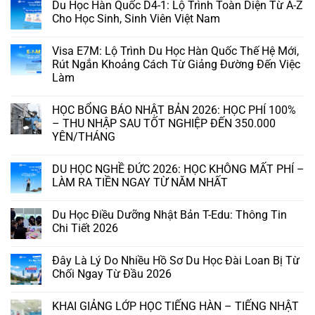
Du Học Hàn Quốc D4-1: Lộ Trình Toàn Diện Từ A-Z
Cho Học Sinh, Sinh Viên Việt Nam
Visa E7M: Lộ Trình Du Học Hàn Quốc Thế Hệ Mới,
Rút Ngắn Khoảng Cách Từ Giảng Đường Đến Việc
Làm
HỌC BỔNG BÁO NHẬT BẢN 2026: HỌC PHÍ 100%
– THU NHẬP SAU TỐT NGHIỆP ĐẾN 350.000
YÊN/THÁNG
DU HỌC NGHỀ ĐỨC 2026: HỌC KHÔNG MẤT PHÍ –
LÀM RA TIỀN NGAY TỪ NĂM NHẤT
Du Học Điều Dưỡng Nhật Bản T-Edu: Thông Tin
Chi Tiết 2026
Đây Là Lý Do Nhiều Hồ Sơ Du Học Đài Loan Bị Từ
Chối Ngay Từ Đầu 2026
KHAI GIẢNG LỚP HỌC TIẾNG HÀN – TIẾNG NHẬT