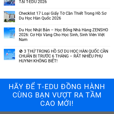
TẠI T-EDU 2026
Checklist 17 Loại Giấy Tờ Cần Thiết Trong Hồ Sơ
Du Học Hàn Quốc 2026
Du Học Nhật Bản – Học Bổng Nhà Hàng ZENSHO
2026: Cơ Hội Vàng Cho Học Sinh, Sinh Viên Việt
Nam
🚫 3 THỨ TRONG HỒ SƠ DU HỌC HÀN QUỐC CẦN
CHUẨN BỊ TRƯỚC 6 THÁNG – RẤT NHIỀU PHỤ
HUYNH KHÔNG BIẾT!
HÃY ĐỂ T‑EDU ĐỒNG HÀNH
CÙNG BẠN VƯỢT RA TẦM
CAO MỚI!