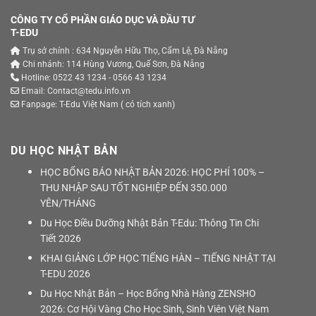
CÔNG TY CỔ PHẦN GIÁO DỤC VÀ ĐẦU TƯ
T-EDU
Trụ sở chính : 634 Nguyễn Hữu Thọ, Cẩm Lệ, Đà Nẵng
Chi nhánh: 114 Hùng Vương, Quế Sơn, Đà Nẵng
Hotline: 0522 43 1234 - 0566 43 1234
Email: Contact@tedu.info.vn
Fanpage:
T-Edu Việt Nam
( có tích xanh)
DU HỌC NHẬT BẢN
HỌC BỔNG BÁO NHẬT BẢN 2026: HỌC PHÍ 100% –
THU NHẬP SAU TỐT NGHIỆP ĐẾN 350.000
YÊN/THÁNG
Du Học Điều Dưỡng Nhật Bản T-Edu: Thông Tin Chi
Tiết 2026
KHAI GIẢNG LỚP HỌC TIẾNG HÀN – TIẾNG NHẬT TẠI
T-EDU 2026
Du Học Nhật Bản – Học Bổng Nhà Hàng ZENSHO
2026: Cơ Hội Vàng Cho Học Sinh, Sinh Viên Việt Nam