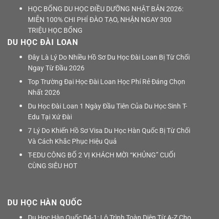
HỌC BỔNG DU HỌC ĐIỀU DƯỠNG NHẬT BẢN 2026:
MIỄN 100% CHI PHÍ ĐÀO TẠO, NHẬN NGAY 300
TRIỆU HỌC BỔNG
DU HỌC ĐÀI LOAN
Đây Là Lý Do Nhiều Hồ Sơ Du Học Đài Loan Bị Từ Chối
Ngay Từ Đầu 2026
Top Trường Đại Học Đài Loan Học Phí Rẻ Đáng Chọn
Nhất 2026
Du Học Đài Loan 1 Ngày Đầu Tiên Của Du Học Sinh T-
Edu Tại Xứ Đài
7 Lý Do Khiến Hồ Sơ Visa Du Học Hàn Quốc Bị Từ Chối
Và Cách Khắc Phục Hiệu Quả
T-EDU CÔNG BỐ 2 VỊ KHÁCH MỜI “KHỦNG” CUỐI
CÙNG SIÊU HOT
DU HỌC HÀN QUỐC
Du Học Hàn Quốc D4-1: Lộ Trình Toàn Diện Từ A-Z Cho