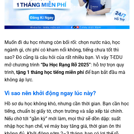
Muốn đi du học nhưng còn bối rối: chọn nước nào, học
ngành gì, chi phí có kham nổi không, tiếng chưa tốt thì
sao? Đó cũng là câu hỏi của rất nhiều bạn. Vì vậy T-EDU
mở chương trình
“
Du Học Rạng Rỡ 2025
”
: hỗ trợ trọn quy
trình,
tặng 1 tháng học tiếng miễn phí
để bạn bắt đầu mà
không áp lực.
Vì sao nên khởi động ngay lúc này?
Hồ sơ du học không khó, nhưng cần thời gian. Bạn cần học
tiếng, chuẩn bị giấy tờ, chọn trường và sắp xếp tài chính.
Nếu chờ tới “gần kỳ” mới làm, mọi thứ sẽ dồn dập: suất
nhập học hạn chế, vé máy bay tăng giá, thời gian ôn thi
không đủ. Khởi động sớm 2–3 tháng, bạn có lợi thế rõ