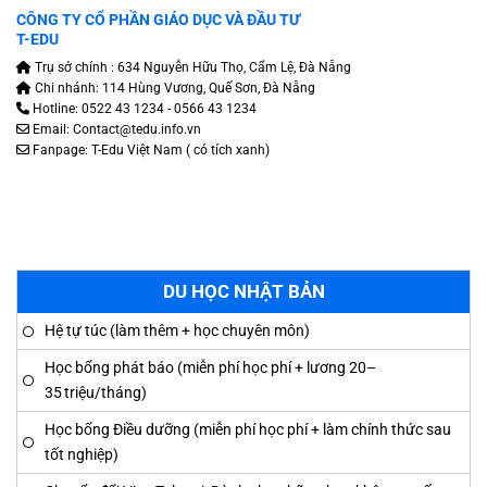
CÔNG TY CỔ PHẦN GIÁO DỤC VÀ ĐẦU TƯ
T-EDU
Trụ sở chính : 634 Nguyễn Hữu Thọ, Cẩm Lệ, Đà Nẵng
Chi nhánh: 114 Hùng Vương, Quế Sơn, Đà Nẵng
Hotline: 0522 43 1234 - 0566 43 1234
Email: Contact@tedu.info.vn
Fanpage:
T-Edu Việt Nam
( có tích xanh)
DU HỌC NHẬT BẢN
Hệ tự túc (làm thêm + học chuyên môn)
Học bổng phát báo (miễn phí học phí + lương 20–
35 triệu/tháng)
Học bổng Điều dưỡng (miễn phí học phí + làm chính thức sau
tốt nghiệp)