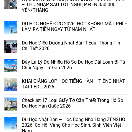
– THU NHẬP SAU TỐT NGHIỆP ĐẾN 350.000
YÊN/THÁNG
DU HỌC NGHỀ ĐỨC 2026: HỌC KHÔNG MẤT PHÍ –
LÀM RA TIỀN NGAY TỪ NĂM NHẤT
Du Học Điều Dưỡng Nhật Bản T-Edu: Thông Tin
Chi Tiết 2026
Đây Là Lý Do Nhiều Hồ Sơ Du Học Đài Loan Bị Từ
Chối Ngay Từ Đầu 2026
KHAI GIẢNG LỚP HỌC TIẾNG HÀN – TIẾNG NHẬT
TẠI T-EDU 2026
Checklist 17 Loại Giấy Tờ Cần Thiết Trong Hồ Sơ
Du Học Hàn Quốc 2026
Du Học Nhật Bản – Học Bổng Nhà Hàng ZENSHO
2026: Cơ Hội Vàng Cho Học Sinh, Sinh Viên Việt
Nam