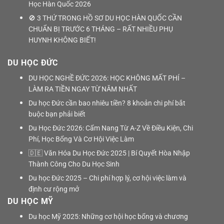
Học Hàn Quốc 2026
🚫 3 THỨ TRONG HỒ SƠ DU HỌC HÀN QUỐC CẦN
CHUẨN BỊ TRƯỚC 6 THÁNG – RẤT NHIỀU PHỤ
HUYNH KHÔNG BIẾT!
DU HỌC ĐỨC
DU HỌC NGHỀ ĐỨC 2026: HỌC KHÔNG MẤT PHÍ –
LÀM RA TIỀN NGAY TỪ NĂM NHẤT
Du học Đức cần bao nhiêu tiền? 8 khoản chi phí bắt
buộc bạn phải biết
Du Học Đức 2026: Cẩm Nang Từ A-Z Về Điều Kiện, Chi
Phí, Học Bổng Và Cơ Hội Việc Làm
🇩🇪 Văn Hóa Du Học Đức 2025 | Bí Quyết Hòa Nhập
Thành Công Cho Du Học Sinh
Du học Đức 2025 – Chi phí hợp lý, cơ hội việc làm và
định cư rộng mở
DU HỌC MỸ
Du học Mỹ 2025: Những cơ hội học bổng và chương