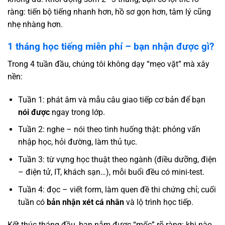
ràng: tiến bộ tiếng nhanh hơn, hồ sơ gọn hơn, tâm lý cũng
nhẹ nhàng hơn.
1 tháng học tiếng miễn phí – bạn nhận được gì?
Trong 4 tuần đầu, chúng tôi không dạy “mẹo vặt” mà xây
nền:
Tuần 1: phát âm và mẫu câu giao tiếp cơ bản để bạn
nói được
ngay trong lớp.
Tuần 2: nghe – nói theo tình huống thật: phỏng vấn
nhập học, hỏi đường, làm thủ tục.
Tuần 3: từ vựng học thuật theo ngành (điều dưỡng, điện
– điện tử, IT, khách sạn…), mỗi buổi đều có mini-test.
Tuần 4: đọc – viết form, làm quen đề thi chứng chỉ; cuối
tuần có
bản nhận xét cá nhân
và lộ trình học tiếp.
Kết thúc tháng đầu, bạn nắm được “mốc” rõ ràng: khi nào