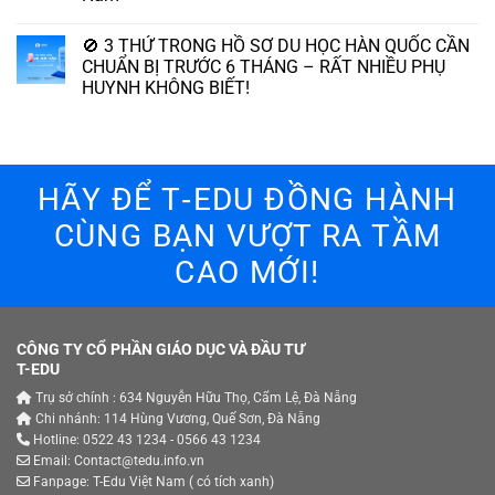
🚫 3 THỨ TRONG HỒ SƠ DU HỌC HÀN QUỐC CẦN
CHUẨN BỊ TRƯỚC 6 THÁNG – RẤT NHIỀU PHỤ
HUYNH KHÔNG BIẾT!
HÃY ĐỂ T‑EDU ĐỒNG HÀNH
CÙNG BẠN VƯỢT RA TẦM
CAO MỚI!
CÔNG TY CỔ PHẦN GIÁO DỤC VÀ ĐẦU TƯ
T-EDU
Trụ sở chính : 634 Nguyễn Hữu Thọ, Cẩm Lệ, Đà Nẵng
Chi nhánh: 114 Hùng Vương, Quế Sơn, Đà Nẵng
Hotline: 0522 43 1234 - 0566 43 1234
Email: Contact@tedu.info.vn
Fanpage:
T-Edu Việt Nam
( có tích xanh)