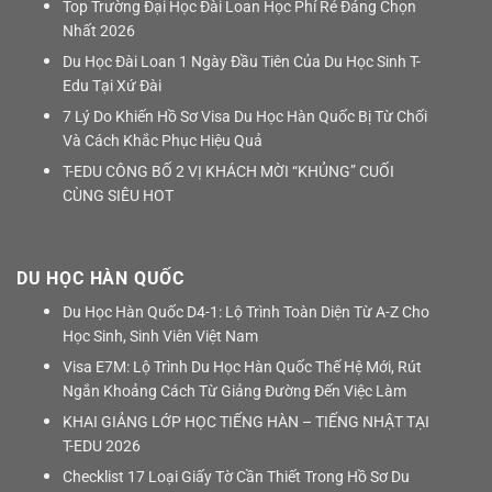
Top Trường Đại Học Đài Loan Học Phí Rẻ Đáng Chọn
Nhất 2026
Du Học Đài Loan 1 Ngày Đầu Tiên Của Du Học Sinh T-
Edu Tại Xứ Đài
7 Lý Do Khiến Hồ Sơ Visa Du Học Hàn Quốc Bị Từ Chối
Và Cách Khắc Phục Hiệu Quả
T-EDU CÔNG BỐ 2 VỊ KHÁCH MỜI “KHỦNG” CUỐI
CÙNG SIÊU HOT
DU HỌC HÀN QUỐC
Du Học Hàn Quốc D4-1: Lộ Trình Toàn Diện Từ A-Z Cho
Học Sinh, Sinh Viên Việt Nam
Visa E7M: Lộ Trình Du Học Hàn Quốc Thế Hệ Mới, Rút
Ngắn Khoảng Cách Từ Giảng Đường Đến Việc Làm
KHAI GIẢNG LỚP HỌC TIẾNG HÀN – TIẾNG NHẬT TẠI
T-EDU 2026
Checklist 17 Loại Giấy Tờ Cần Thiết Trong Hồ Sơ Du