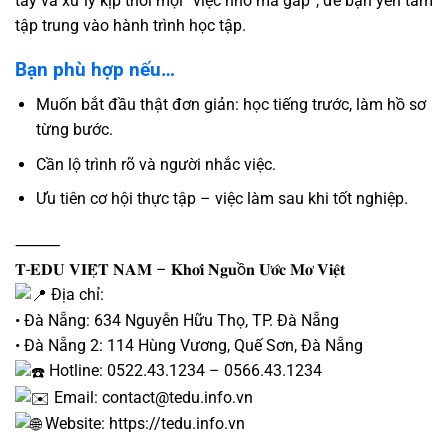
tay và xử lý kịp thời mọi “việc nhỏ mà gấp”, để bạn yên tâm
tập trung vào hành trình học tập.
Bạn phù hợp nếu…
Muốn bắt đầu thật
đơn giản
: học tiếng trước, làm hồ sơ
từng bước.
Cần
lộ trình rõ
và người nhắc việc.
Ưu tiên
cơ hội thực tập – việc làm
sau khi tốt nghiệp.
⸻
𝐓-𝐄𝐃𝐔 𝐕𝐈𝐄̣̂𝐓 𝐍𝐀𝐌 – 𝐊𝐡𝐨̛𝐢 𝐍𝐠𝐮ồ𝐧 𝐔̛𝐨̛́𝐜 𝐌𝐨̛ 𝐕𝐢𝐞̣̂𝐭
Địa chỉ:
• Đà Nẵng: 634 Nguyễn Hữu Thọ, TP. Đà Nẵng
• Đà Nẵng 2: 114 Hùng Vương, Quế Sơn, Đà Nẵng
Hotline: 0522.43.1234 – 0566.43.1234
Email: contact@tedu.info.vn
Website:
https://tedu.info.vn