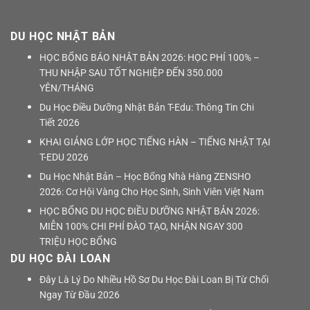
DU HỌC NHẬT BẢN
HỌC BỔNG BÁO NHẬT BẢN 2026: HỌC PHÍ 100% –
THU NHẬP SAU TỐT NGHIỆP ĐẾN 350.000
YÊN/THÁNG
Du Học Điều Dưỡng Nhật Bản T-Edu: Thông Tin Chi
Tiết 2026
KHAI GIẢNG LỚP HỌC TIẾNG HÀN – TIẾNG NHẬT TẠI
T-EDU 2026
Du Học Nhật Bản – Học Bổng Nhà Hàng ZENSHO
2026: Cơ Hội Vàng Cho Học Sinh, Sinh Viên Việt Nam
HỌC BỔNG DU HỌC ĐIỀU DƯỠNG NHẬT BẢN 2026:
MIỄN 100% CHI PHÍ ĐÀO TẠO, NHẬN NGAY 300
TRIỆU HỌC BỔNG
DU HỌC ĐÀI LOAN
Đây Là Lý Do Nhiều Hồ Sơ Du Học Đài Loan Bị Từ Chối
Ngay Từ Đầu 2026