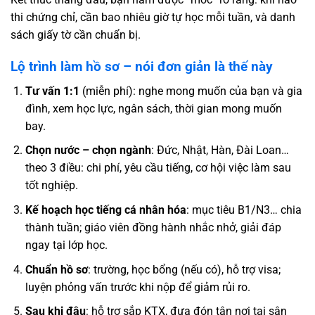
thi chứng chỉ, cần bao nhiêu giờ tự học mỗi tuần, và danh
sách giấy tờ cần chuẩn bị.
Lộ trình làm hồ sơ – nói đơn giản là thế này
Tư vấn 1:1
(miễn phí): nghe mong muốn của bạn và gia
đình, xem học lực, ngân sách, thời gian mong muốn
bay.
Chọn nước – chọn ngành
: Đức, Nhật, Hàn, Đài Loan…
theo 3 điều: chi phí, yêu cầu tiếng, cơ hội việc làm sau
tốt nghiệp.
Kế hoạch học tiếng cá nhân hóa
: mục tiêu B1/N3… chia
thành tuần; giáo viên đồng hành nhắc nhở, giải đáp
ngay tại lớp học.
Chuẩn hồ sơ
: trường, học bổng (nếu có), hỗ trợ visa;
luyện phỏng vấn trước khi nộp để giảm rủi ro.
Sau khi đậu
: hỗ trợ sắp KTX, đưa đón tận nơi tại sân