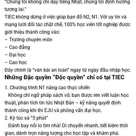
“Chúng tôi không chỉ dạy tiếng Nhật, chúng tôi định hướng
tương lai.”
TIEC không dừng ở việc giúp bạn đỗ N2, N1. Với uy tín và
mạng lưới đối tác chặt chẽ, 100% học viên tốt nghiệp được
giới thiệu thành công vào:
– Trường chuyên môn
– Cao đẳng
– Đại học
– Cao học
Đây chính là “ván bài an toàn” ngay từ ngày đầu nhập học.
Những Đặc quyền “Độc quyền” chỉ có tại TIEC
1. Chương trình N1 nâng cao thực chiến
Không chỉ ngữ pháp sách vở, bạn được rèn viết luận học
thuật, phân tích tin tức Nhật Bản – kỹ năng quyết định
thành công khi thi EJU và phỏng vấn đại học.
2. Ký túc xá “5 phút”
Đánh bay nỗi lo tìm nhà! Di chuyển nhanh, tiết kiệm thời
gian, dành trọn năng lượng cho học tập và khám phá.