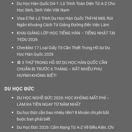
Du Học Hàn Quốc D4-1: Lộ Trình Toàn Diện Từ A-Z Cho
Học Sinh, Sinh Viên Việt Nam
Visa E7M: Lộ Trình Du Học Hàn Quốc Thế Hệ Mới, Rút
Ngắn Khoảng Cách Từ Giảng Đường Đến Việc Làm
KHAI GIẢNG LỚP HỌC TIẾNG HÀN – TIẾNG NHẬT TẠI
T-EDU 2026
Checklist 17 Loại Giấy Tờ Cần Thiết Trong Hồ Sơ Du
Học Hàn Quốc 2026
🚫 3 THỨ TRONG HỒ SƠ DU HỌC HÀN QUỐC CẦN
CHUẨN BỊ TRƯỚC 6 THÁNG – RẤT NHIỀU PHỤ
HUYNH KHÔNG BIẾT!
DU HỌC ĐỨC
DU HỌC NGHỀ ĐỨC 2026: HỌC KHÔNG MẤT PHÍ –
LÀM RA TIỀN NGAY TỪ NĂM NHẤT
Du học Đức cần bao nhiêu tiền? 8 khoản chi phí bắt
buộc bạn phải biết
Du Học Đức 2026: Cẩm Nang Từ A-Z Về Điều Kiện, Chi