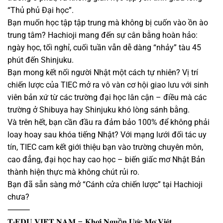
“Thủ phủ Đại học”.
Bạn muốn học tập tập trung mà không bị cuốn vào ồn ào
trung tâm? Hachioji mang đến sự cân bằng hoàn hảo:
ngày học, tối nghỉ, cuối tuần vẫn dễ dàng “nhảy” tàu 45
phút đến Shinjuku.
Bạn mong kết nối người Nhật một cách tự nhiên? Vị trí
chiến lược của TIEC mở ra vô vàn cơ hội giao lưu với sinh
viên bản xứ từ các trường đại học lân cận – điều mà các
trường ở Shibuya hay Shinjuku khó lòng sánh bằng.
Và trên hết, bạn cần đầu ra đảm bảo 100% để không phải
loay hoay sau khóa tiếng Nhật? Với mạng lưới đối tác uy
tín, TIEC cam kết giới thiệu bạn vào trường chuyên môn,
cao đẳng, đại học hay cao học – biến giấc mơ Nhật Bản
thành hiện thực mà không chút rủi ro.
Bạn đã sẵn sàng mở “Cánh cửa chiến lược” tại Hachioji
chưa?
⸻
𝐓-𝐄𝐃𝐔 𝐕𝐈𝐄̣̂𝐓 𝐍𝐀𝐌 – 𝐊𝐡𝐨̛𝐢 𝐍𝐠𝐮ồ𝐧 𝐔̛𝐨̛́𝐜 𝐌𝐨̛ 𝐕𝐢𝐞̣̂𝐭