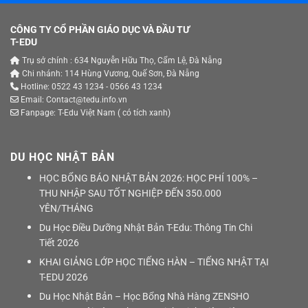
CÔNG TY CỔ PHẦN GIÁO DỤC VÀ ĐẦU TƯ
T-EDU
Trụ sở chính : 634 Nguyễn Hữu Thọ, Cẩm Lệ, Đà Nẵng
Chi nhánh: 114 Hùng Vương, Quế Sơn, Đà Nẵng
Hotline: 0522 43 1234 - 0566 43 1234
Email: Contact@tedu.info.vn
Fanpage:
T-Edu Việt Nam
( có tích xanh)
DU HỌC NHẬT BẢN
HỌC BỔNG BÁO NHẬT BẢN 2026: HỌC PHÍ 100% –
THU NHẬP SAU TỐT NGHIỆP ĐẾN 350.000
YÊN/THÁNG
Du Học Điều Dưỡng Nhật Bản T-Edu: Thông Tin Chi
Tiết 2026
KHAI GIẢNG LỚP HỌC TIẾNG HÀN – TIẾNG NHẬT TẠI
T-EDU 2026
Du Học Nhật Bản – Học Bổng Nhà Hàng ZENSHO