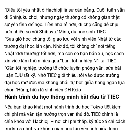
“Điều tôi yêu nhất ở Hachioji là sự cân bằng. Cuối tuần vẫn
đi Shinjuku chơi, nhưng ngày thường có không gian thật
sự yên tĩnh để học. Tiền nhà rẻ hơn, đi chợ cũng dễ chịu
hơn nhiều so với Shibuya.”Minh, du học sinh TIEC
“Sau giờ học, chúng tôi giao lưu với sinh viên Nhật từ các
trường đại học lân cận. Nhờ đó, tôi không chỉ nói tiếng
Nhật ‘đời thường’ tốt hơn, mà còn có bạn bản xứ, học cách
xin việc làm thêm hiệu quả.”Lan, tốt nghiệp N1 tại TIEC
“Gần tốt nghiệp, trường tổ chức luyện phỏng vấn, sửa bài
luận EJU rất kỹ. Nhờ TIEC giới thiệu, tôi vào được trường
đại học mơ ước mà không phải ‘tự bơi’ giữa hàng ngàn lựa
chọn.”Hùng, hiện là sinh viên ĐH Keio
Hành trình du học thông minh bắt đầu từ TIEC
Nếu bạn khao khát một hành trình du học Tokyo tiết kiệm
chi phí mà vẫn tận hưởng trọn vẹn thủ đô, TIEC chính là
chìa khóa với Hachioji – nơi chi phí thấp, ký túc xá chỉ cách
trường 5 phút, và không gian học tập yên tĩnh giữa lòng