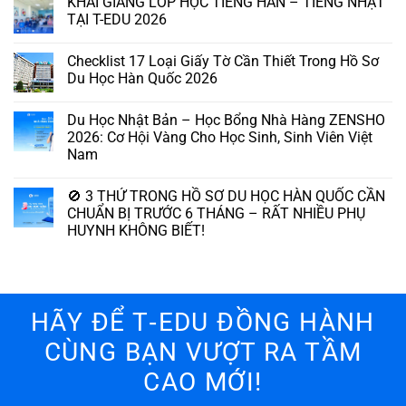
KHAI GIẢNG LỚP HỌC TIẾNG HÀN – TIẾNG NHẬT
TẠI T-EDU 2026
Checklist 17 Loại Giấy Tờ Cần Thiết Trong Hồ Sơ
Du Học Hàn Quốc 2026
Du Học Nhật Bản – Học Bổng Nhà Hàng ZENSHO
2026: Cơ Hội Vàng Cho Học Sinh, Sinh Viên Việt
Nam
🚫 3 THỨ TRONG HỒ SƠ DU HỌC HÀN QUỐC CẦN
CHUẨN BỊ TRƯỚC 6 THÁNG – RẤT NHIỀU PHỤ
HUYNH KHÔNG BIẾT!
HÃY ĐỂ T‑EDU ĐỒNG HÀNH
CÙNG BẠN VƯỢT RA TẦM
CAO MỚI!