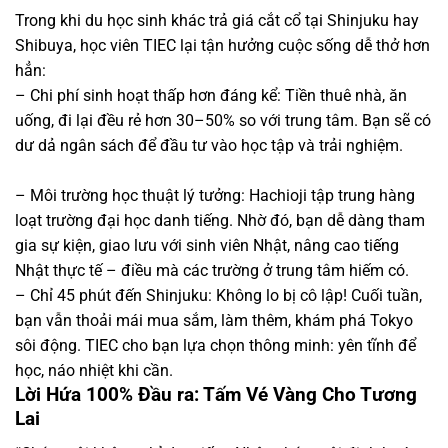
Trong khi du học sinh khác trả giá cắt cổ tại Shinjuku hay
Shibuya, học viên TIEC lại tận hưởng cuộc sống dễ thở hơn
hẳn:
– Chi phí sinh hoạt thấp hơn đáng kể: Tiền thuê nhà, ăn
uống, đi lại đều rẻ hơn 30–50% so với trung tâm. Bạn sẽ có
dư dả ngân sách để đầu tư vào học tập và trải nghiệm.
– Môi trường học thuật lý tưởng: Hachioji tập trung hàng
loạt trường đại học danh tiếng. Nhờ đó, bạn dễ dàng tham
gia sự kiện, giao lưu với sinh viên Nhật, nâng cao tiếng
Nhật thực tế – điều mà các trường ở trung tâm hiếm có.
– Chỉ 45 phút đến Shinjuku: Không lo bị cô lập! Cuối tuần,
bạn vẫn thoải mái mua sắm, làm thêm, khám phá Tokyo
sôi động. TIEC cho bạn lựa chọn thông minh: yên tĩnh để
học, náo nhiệt khi cần.
Lời Hứa 100% Đầu ra: Tấm Vé Vàng Cho Tương
Lai