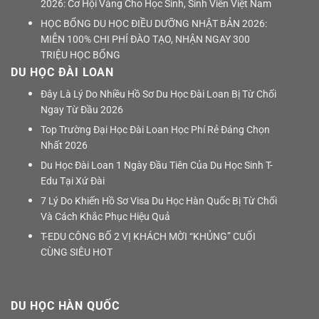
2026: Cơ Hội Vàng Cho Học Sinh, Sinh Viên Việt Nam
HỌC BỔNG DU HỌC ĐIỀU DƯỠNG NHẬT BẢN 2026:
MIỄN 100% CHI PHÍ ĐÀO TẠO, NHẬN NGAY 300
TRIỆU HỌC BỔNG
DU HỌC ĐÀI LOAN
Đây Là Lý Do Nhiều Hồ Sơ Du Học Đài Loan Bị Từ Chối
Ngay Từ Đầu 2026
Top Trường Đại Học Đài Loan Học Phí Rẻ Đáng Chọn
Nhất 2026
Du Học Đài Loan 1 Ngày Đầu Tiên Của Du Học Sinh T-
Edu Tại Xứ Đài
7 Lý Do Khiến Hồ Sơ Visa Du Học Hàn Quốc Bị Từ Chối
Và Cách Khắc Phục Hiệu Quả
T-EDU CÔNG BỐ 2 VỊ KHÁCH MỜI “KHỦNG” CUỐI
CÙNG SIÊU HOT
DU HỌC HÀN QUỐC