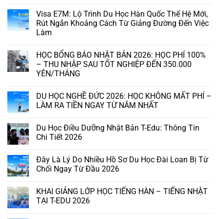
Visa E7M: Lộ Trình Du Học Hàn Quốc Thế Hệ Mới,
Rút Ngắn Khoảng Cách Từ Giảng Đường Đến Việc
Làm
HỌC BỔNG BÁO NHẬT BẢN 2026: HỌC PHÍ 100%
– THU NHẬP SAU TỐT NGHIỆP ĐẾN 350.000
YÊN/THÁNG
DU HỌC NGHỀ ĐỨC 2026: HỌC KHÔNG MẤT PHÍ –
LÀM RA TIỀN NGAY TỪ NĂM NHẤT
Du Học Điều Dưỡng Nhật Bản T-Edu: Thông Tin
Chi Tiết 2026
Đây Là Lý Do Nhiều Hồ Sơ Du Học Đài Loan Bị Từ
Chối Ngay Từ Đầu 2026
KHAI GIẢNG LỚP HỌC TIẾNG HÀN – TIẾNG NHẬT
TẠI T-EDU 2026