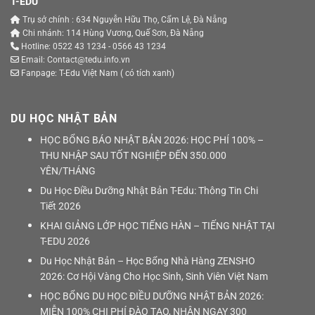
T-EDU
Trụ sở chính : 634 Nguyễn Hữu Thọ, Cẩm Lệ, Đà Nẵng
Chi nhánh: 114 Hùng Vương, Quế Sơn, Đà Nẵng
Hotline: 0522 43 1234 - 0566 43 1234
Email: Contact@tedu.info.vn
Fanpage:
T-Edu Việt Nam
( có tích xanh)
DU HỌC NHẬT BẢN
HỌC BỔNG BÁO NHẬT BẢN 2026: HỌC PHÍ 100% –
THU NHẬP SAU TỐT NGHIỆP ĐẾN 350.000
YÊN/THÁNG
Du Học Điều Dưỡng Nhật Bản T-Edu: Thông Tin Chi
Tiết 2026
KHAI GIẢNG LỚP HỌC TIẾNG HÀN – TIẾNG NHẬT TẠI
T-EDU 2026
Du Học Nhật Bản – Học Bổng Nhà Hàng ZENSHO
2026: Cơ Hội Vàng Cho Học Sinh, Sinh Viên Việt Nam
HỌC BỔNG DU HỌC ĐIỀU DƯỠNG NHẬT BẢN 2026:
MIỄN 100% CHI PHÍ ĐÀO TẠO, NHẬN NGAY 300