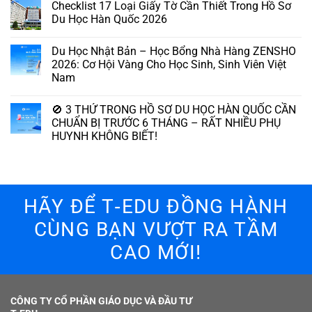
Checklist 17 Loại Giấy Tờ Cần Thiết Trong Hồ Sơ
Du Học Hàn Quốc 2026
Du Học Nhật Bản – Học Bổng Nhà Hàng ZENSHO
2026: Cơ Hội Vàng Cho Học Sinh, Sinh Viên Việt
Nam
🚫 3 THỨ TRONG HỒ SƠ DU HỌC HÀN QUỐC CẦN
CHUẨN BỊ TRƯỚC 6 THÁNG – RẤT NHIỀU PHỤ
HUYNH KHÔNG BIẾT!
HÃY ĐỂ T‑EDU ĐỒNG HÀNH
CÙNG BẠN VƯỢT RA TẦM
CAO MỚI!
CÔNG TY CỔ PHẦN GIÁO DỤC VÀ ĐẦU TƯ