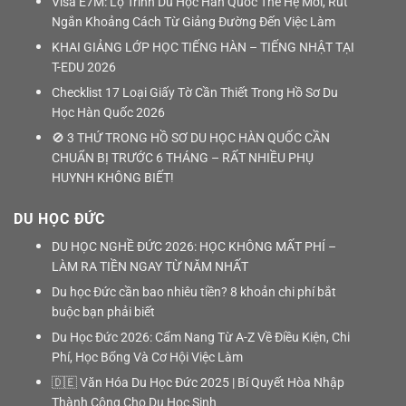
Visa E7M: Lộ Trình Du Học Hàn Quốc Thế Hệ Mới, Rút
Ngắn Khoảng Cách Từ Giảng Đường Đến Việc Làm
KHAI GIẢNG LỚP HỌC TIẾNG HÀN – TIẾNG NHẬT TẠI
T-EDU 2026
Checklist 17 Loại Giấy Tờ Cần Thiết Trong Hồ Sơ Du
Học Hàn Quốc 2026
🚫 3 THỨ TRONG HỒ SƠ DU HỌC HÀN QUỐC CẦN
CHUẨN BỊ TRƯỚC 6 THÁNG – RẤT NHIỀU PHỤ
HUYNH KHÔNG BIẾT!
DU HỌC ĐỨC
DU HỌC NGHỀ ĐỨC 2026: HỌC KHÔNG MẤT PHÍ –
LÀM RA TIỀN NGAY TỪ NĂM NHẤT
Du học Đức cần bao nhiêu tiền? 8 khoản chi phí bắt
buộc bạn phải biết
Du Học Đức 2026: Cẩm Nang Từ A-Z Về Điều Kiện, Chi
Phí, Học Bổng Và Cơ Hội Việc Làm
🇩🇪 Văn Hóa Du Học Đức 2025 | Bí Quyết Hòa Nhập
Thành Công Cho Du Học Sinh