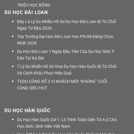
TRIỆU HỌC BỔNG
DU HỌC ĐÀI LOAN
Đây Là Lý Do Nhiều Hồ Sơ Du Học Đài Loan Bị Từ Chối
Ngay Từ Đầu 2026
Top Trường Đại Học Đài Loan Học Phí Rẻ Đáng Chọn
Nhất 2026
Du Học Đài Loan 1 Ngày Đầu Tiên Của Du Học Sinh T-
Edu Tại Xứ Đài
7 Lý Do Khiến Hồ Sơ Visa Du Học Hàn Quốc Bị Từ Chối
Và Cách Khắc Phục Hiệu Quả
T-EDU CÔNG BỐ 2 VỊ KHÁCH MỜI “KHỦNG” CUỐI
CÙNG SIÊU HOT
DU HỌC HÀN QUỐC
Du Học Hàn Quốc D4-1: Lộ Trình Toàn Diện Từ A-Z Cho
Học Sinh, Sinh Viên Việt Nam