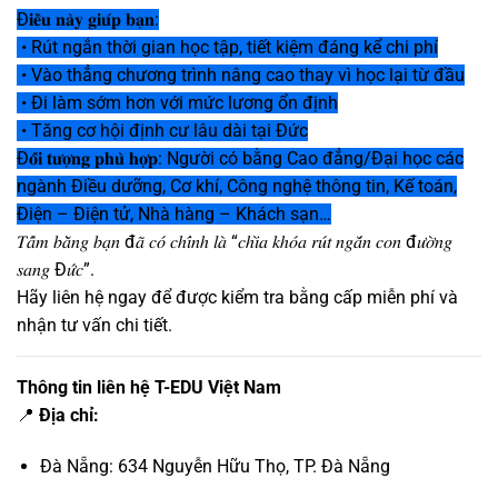
Đ𝐢𝐞̂̀𝐮 𝐧𝐚̀𝐲 𝐠𝐢𝐮́𝐩 𝐛𝐚̣𝐧:
• Rút ngắn thời gian học tập, tiết kiệm đáng kể chi phí
• Vào thẳng chương trình nâng cao thay vì học lại từ đầu
• Đi làm sớm hơn với mức lương ổn định
• Tăng cơ hội định cư lâu dài tại Đức
Đ𝐨̂́𝐢 𝐭𝐮̛𝐨̛̣𝐧𝐠 𝐩𝐡𝐮̀ 𝐡𝐨̛̣𝐩: Người có bằng Cao đẳng/Đại học các
ngành Điều dưỡng, Cơ khí, Công nghệ thông tin, Kế toán,
Điện – Điện tử, Nhà hàng – Khách sạn…
𝑇𝑎̂́𝑚 𝑏𝑎̆̀𝑛𝑔 𝑏𝑎̣𝑛 đ𝑎̃ 𝑐𝑜́ 𝑐ℎ𝑖́𝑛ℎ 𝑙𝑎̀ “𝑐ℎ𝑖̀𝑎 𝑘ℎ𝑜́𝑎 𝑟𝑢́𝑡 𝑛𝑔𝑎̆́𝑛 𝑐𝑜𝑛 đ𝑢̛𝑜̛̀𝑛𝑔
𝑠𝑎𝑛𝑔 Đ𝑢̛́𝑐”.
Hãy liên hệ ngay để được kiểm tra bằng cấp miễn phí và
nhận tư vấn chi tiết.
Thông tin liên hệ
T-EDU
Việt Nam
📍
Địa chỉ:
Đà Nẵng: 634 Nguyễn Hữu Thọ, TP. Đà Nẵng