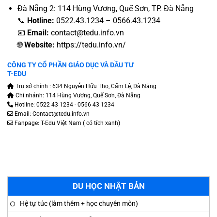
Đà Nẵng 2: 114 Hùng Vương, Quế Sơn, TP. Đà Nẵng
📞
Hotline:
0522.43.1234 – 0566.43.1234
📧
Email:
contact@tedu.info.vn
🌐
Website:
https://tedu.info.vn/
CÔNG TY CỔ PHẦN GIÁO DỤC VÀ ĐẦU TƯ
T-EDU
Trụ sở chính : 634 Nguyễn Hữu Thọ, Cẩm Lệ, Đà Nẵng
Chi nhánh: 114 Hùng Vương, Quế Sơn, Đà Nẵng
Hotline: 0522 43 1234 - 0566 43 1234
Email: Contact@tedu.info.vn
Fanpage:
T-Edu Việt Nam
( có tích xanh)
DU HỌC NHẬT BẢN
Hệ tự túc (làm thêm + học chuyên môn)