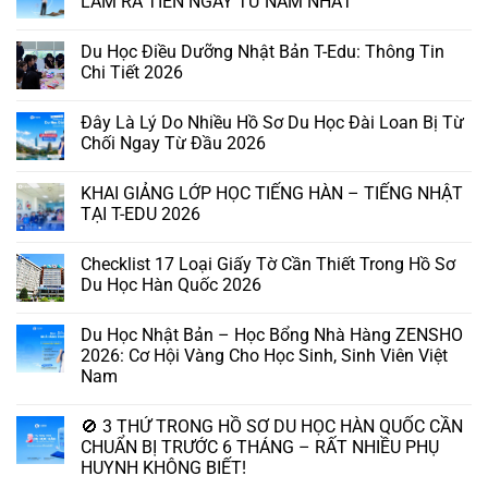
LÀM RA TIỀN NGAY TỪ NĂM NHẤT
Du Học Điều Dưỡng Nhật Bản T-Edu: Thông Tin
Chi Tiết 2026
Đây Là Lý Do Nhiều Hồ Sơ Du Học Đài Loan Bị Từ
Chối Ngay Từ Đầu 2026
KHAI GIẢNG LỚP HỌC TIẾNG HÀN – TIẾNG NHẬT
TẠI T-EDU 2026
Checklist 17 Loại Giấy Tờ Cần Thiết Trong Hồ Sơ
Du Học Hàn Quốc 2026
Du Học Nhật Bản – Học Bổng Nhà Hàng ZENSHO
2026: Cơ Hội Vàng Cho Học Sinh, Sinh Viên Việt
Nam
🚫 3 THỨ TRONG HỒ SƠ DU HỌC HÀN QUỐC CẦN
CHUẨN BỊ TRƯỚC 6 THÁNG – RẤT NHIỀU PHỤ
HUYNH KHÔNG BIẾT!