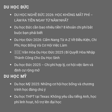
DU HỌC ĐỨC
DU HỌC NGHỀ ĐỨC 2026: HỌC KHÔNG MẤT PHÍ –
LÀM RA TIỀN NGAY TỪ NĂM NHẤT
Du học Đức cần bao nhiêu tiền? 8 khoản chi phí bắt
buộc bạn phải biết
Du Học Đức 2026: Cẩm Nang Từ A-Z Về Điều Kiện, Chi
Phí, Học Bổng Và Cơ Hội Việc Làm
🇩🇪 Văn Hóa Du Học Đức 2025 | Bí Quyết Hòa Nhập
Thành Công Cho Du Học Sinh
Du học Đức 2025 – Chi phí hợp lý, cơ hội việc làm và
định cư rộng mở
DU HỌC MỸ
Du học Mỹ 2025: Những cơ hội học bổng và chương
trình học đáng chú ý
Du học THPT tại Texas: Không yêu cầu tiếng Anh, học
phí linh hoạt, hỗ trợ lên đại học