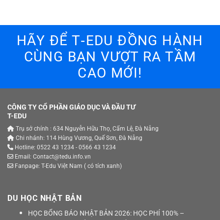
HÃY ĐỂ T‑EDU ĐỒNG HÀNH
CÙNG BẠN VƯỢT RA TẦM
CAO MỚI!
CÔNG TY CỔ PHẦN GIÁO DỤC VÀ ĐẦU TƯ
T-EDU
Trụ sở chính : 634 Nguyễn Hữu Thọ, Cẩm Lệ, Đà Nẵng
Chi nhánh: 114 Hùng Vương, Quế Sơn, Đà Nẵng
Hotline: 0522 43 1234 - 0566 43 1234
Email: Contact@tedu.info.vn
Fanpage:
T-Edu Việt Nam
( có tích xanh)
DU HỌC NHẬT BẢN
HỌC BỔNG BÁO NHẬT BẢN 2026: HỌC PHÍ 100% –