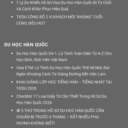
7 Lý Do Khiến Hồ Sơ Visa Du Học Hàn Quốc Bị Từ Chối
Và Cách Khắc Phục Hiệu Quả
T-EDU CÔNG BỐ 2 VỊ KHÁCH MỜI “KHỦNG” CUỐI
CÙNG SIÊU HOT
DU HỌC HÀN QUỐC
Du Học Hàn Quốc D4-1: Lộ Trình Toàn Diện Từ A-Z Cho
Học Sinh, Sinh Viên Việt Nam
Visa E7M: Lộ Trình Du Học Hàn Quốc Thế Hệ Mới, Rút
Ngắn Khoảng Cách Từ Giảng Đường Đến Việc Làm
KHAI GIẢNG LỚP HỌC TIẾNG HÀN – TIẾNG NHẬT TẠI
T-EDU 2026
Checklist 17 Loại Giấy Tờ Cần Thiết Trong Hồ Sơ Du
Học Hàn Quốc 2026
🚫 3 THỨ TRONG HỒ SƠ DU HỌC HÀN QUỐC CẦN
CHUẨN BỊ TRƯỚC 6 THÁNG – RẤT NHIỀU PHỤ
HUYNH KHÔNG BIẾT!