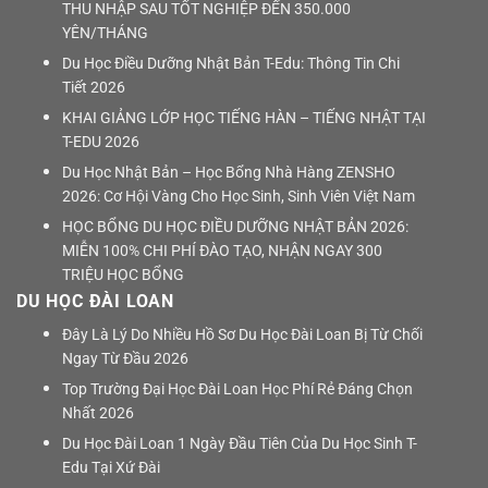
THU NHẬP SAU TỐT NGHIỆP ĐẾN 350.000
YÊN/THÁNG
Du Học Điều Dưỡng Nhật Bản T-Edu: Thông Tin Chi
Tiết 2026
KHAI GIẢNG LỚP HỌC TIẾNG HÀN – TIẾNG NHẬT TẠI
T-EDU 2026
Du Học Nhật Bản – Học Bổng Nhà Hàng ZENSHO
2026: Cơ Hội Vàng Cho Học Sinh, Sinh Viên Việt Nam
HỌC BỔNG DU HỌC ĐIỀU DƯỠNG NHẬT BẢN 2026:
MIỄN 100% CHI PHÍ ĐÀO TẠO, NHẬN NGAY 300
TRIỆU HỌC BỔNG
DU HỌC ĐÀI LOAN
Đây Là Lý Do Nhiều Hồ Sơ Du Học Đài Loan Bị Từ Chối
Ngay Từ Đầu 2026
Top Trường Đại Học Đài Loan Học Phí Rẻ Đáng Chọn
Nhất 2026
Du Học Đài Loan 1 Ngày Đầu Tiên Của Du Học Sinh T-
Edu Tại Xứ Đài