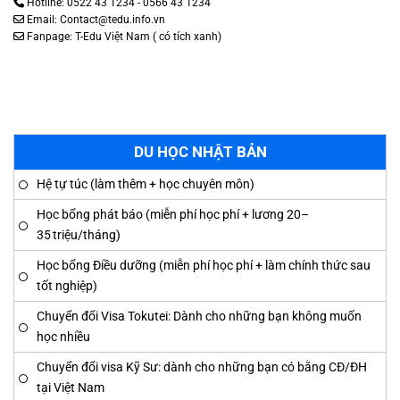
Hotline: 0522 43 1234 - 0566 43 1234
Email: Contact@tedu.info.vn
Fanpage:
T-Edu Việt Nam
( có tích xanh)
DU HỌC NHẬT BẢN
Hệ tự túc (làm thêm + học chuyên môn)
Học bổng phát báo (miễn phí học phí + lương 20–
35 triệu/tháng)
Học bổng Điều dưỡng (miễn phí học phí + làm chính thức sau
tốt nghiệp)
Chuyển đổi Visa Tokutei: Dành cho những bạn không muốn
học nhiều
Chuyển đổi visa Kỹ Sư: dành cho những bạn có bằng CĐ/ĐH
tại Việt Nam